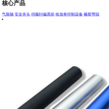
核心产品
气胀轴
安全夹头
伺服纠偏系统
收放卷控制设备
橡胶弯辊