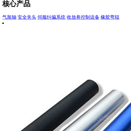
核心产品
气胀轴
安全夹头
伺服纠偏系统
收放卷控制设备
橡胶弯辊