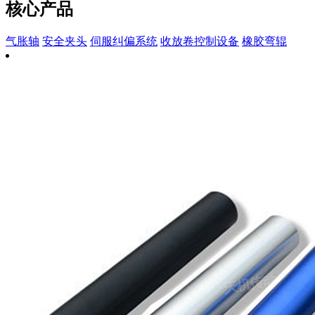
核心产品
气胀轴
安全夹头
伺服纠偏系统
收放卷控制设备
橡胶弯辊