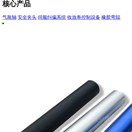
核心产品
气胀轴
安全夹头
伺服纠偏系统
收放卷控制设备
橡胶弯辊