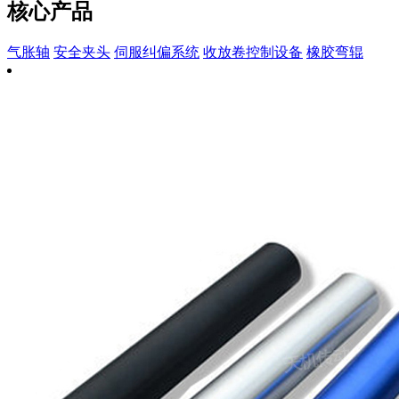
核心产品
气胀轴
安全夹头
伺服纠偏系统
收放卷控制设备
橡胶弯辊