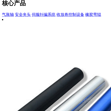
核心产品
气胀轴
安全夹头
伺服纠偏系统
收放卷控制设备
橡胶弯辊