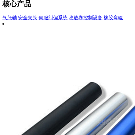
核心产品
气胀轴
安全夹头
伺服纠偏系统
收放卷控制设备
橡胶弯辊