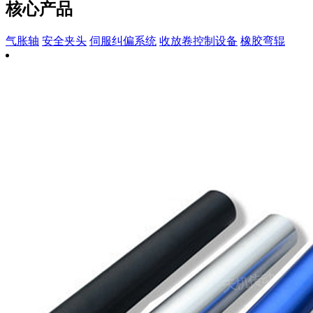
核心产品
气胀轴
安全夹头
伺服纠偏系统
收放卷控制设备
橡胶弯辊