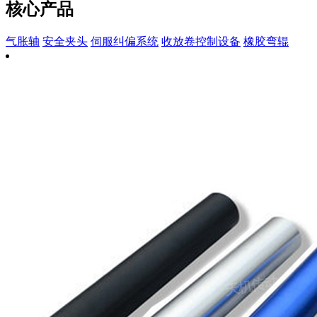
核心产品
气胀轴
安全夹头
伺服纠偏系统
收放卷控制设备
橡胶弯辊