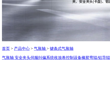
首页
>
产品中心
>
气胀轴
>
键条式气胀轴
气胀轴
安全夹头
伺服纠偏系统
收放卷控制设备
橡胶弯辊/铝导辊