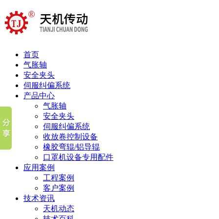
首页
气胀轴
安全夹头
伺服纠偏系统
产品中心
气胀轴
安全夹头
伺服纠偏系统
收放卷控制设备
橡胶弯辊/铝导辊
口罩机设备专用配件
应用案例
工程案例
客户案例
技术资讯
天机动态
技术百科