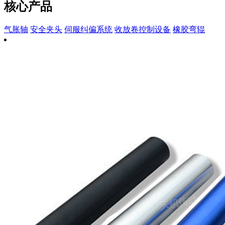
核心产品
气胀轴
安全夹头
伺服纠偏系统
收放卷控制设备
橡胶弯辊