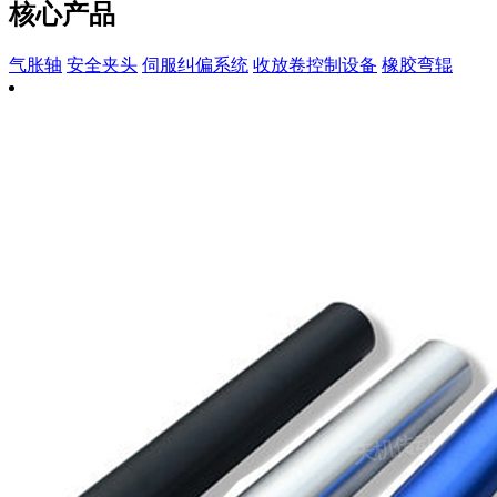
核心产品
气胀轴
安全夹头
伺服纠偏系统
收放卷控制设备
橡胶弯辊