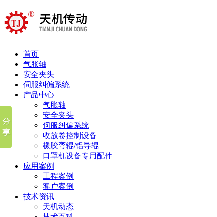
首页
气胀轴
安全夹头
伺服纠偏系统
产品中心
气胀轴
安全夹头
伺服纠偏系统
收放卷控制设备
橡胶弯辊/铝导辊
口罩机设备专用配件
应用案例
工程案例
客户案例
技术资讯
天机动态
技术百科